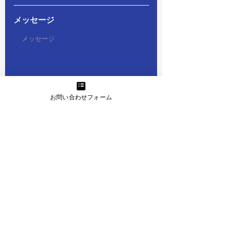
メッセージ
必
お問い合わせの種類
*
お問い合わせフォーム
須
個別キャリア相談
項
英文履歴書の添削
目
法人研修のご相談
その他
どこで知りましたか？