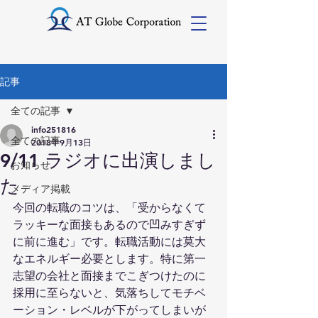
記事
全ての記事
info251816
全ての記事
2018年9月13日
9/11 ラジオに出演しまし
お知らせ
た
メディア掲載
今回の転職のコツは、「受からなくて
ラッキーな面接もあるので凹みすぎず
に前に進む」です。転職活動には莫大
なエネルギー必要とします。特に第一
志望の会社と面接までこぎつけたのに
採用に至らないと、気落ちしてモチベ
ーション・レベルが下がってしまいが