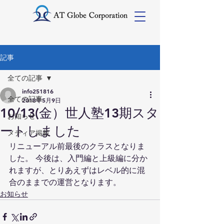
記事
全ての記事
info251816
全ての記事
2018年5月9日
10/13(金）世人塾13期スタ
お知らせ
ートしました
メディア掲載
リニューアル前最後のクラスとなりま
した。 今後は、入門編と上級編に分か
れますが、とりあえずはレベル的に混
合のままでの運営となります。
お知らせ