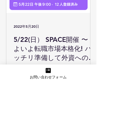
2022年5月20日
5/22(日） SPACE開催 〜 い
よいよ転職市場本格化! バ
ッチリ準備して外資への転
職活動に臨もう
5/22(日）21:00 - 22:30 SPACE
Twitterの音声SNS SPACEで外資への
お問い合わせフォーム
転職活動を応援するセッションをお届
けします。 スピーカーは、以下の4人
と私です。（敬称略） 五十嵐 篤 - 日
本企業5年、アジアに出てマレーシア
で12年、帰国して欧...