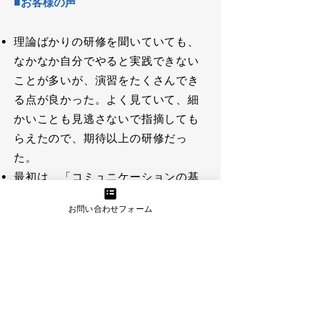
■お客様の声
理論ばかりの研修を聞いていても、
なかなか自分でやると実践できない
ことが多いが、演習をたくさんでき
る点が良かった。よく見ていて、細
かいことも見逃さないで指摘しても
らえたので、期待以上の研修だっ
た。
最初は、「コミュニケーションの基
本」と聞き、簡単なことに思えて気
お問い合わせフォーム
乗りしなかったのですが、演習をや
るうちに、自分が思っていたほど
「話す」も「傾聴」もできていない
とわかりショックでした。どうやっ
て改善するのかを、教えていただけ