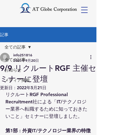
記事
全ての記事
info251816
全ての記事
2021年9月20日
9/9 リクルートRGF 主催セ
お知らせ
ミナーに登壇
メディア掲載
更新日：
2022年5月21日
リクルートRGF Professional 
Recruitment社による「IT/テクノロジ
ー業界へ転職するために知っておきた
いこと」セミナーに登壇しました。
第1部 : 外資IT/テクノロジー業界の特徴