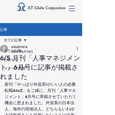
記事
全ての記事
info251816
全ての記事
2019年6月10日
6/5 月刊「人事マネジメン
お知らせ
ト」6月号に記事が掲載さ
メディア掲載
れました
新刊「やっぱり外資系!がいい人の必勝
転職AtoZ」をご縁に、月刊「人事マネ
ジメント」6月号に寄稿させていただく
機会に恵まれました。外資系の日本法
人、海外の現地法人、どちらもいわゆ