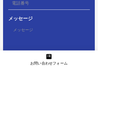
メッセージ
必
お問い合わせの種類
*
お問い合わせフォーム
須
個別キャリア相談
項
英文履歴書の添削
目
法人研修のご相談
その他
どこで知りましたか？