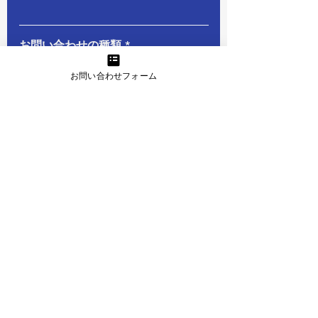
必
お問い合わせの種類
*
須
個別キャリア相談
項
お問い合わせフォーム
英文履歴書の添削
目
法人研修のご相談
その他
どこで知りましたか？
送信