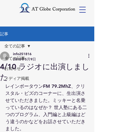
記事
全ての記事
info251816
全ての記事
2018年5月9日
4/10 ラジオに出演しまし
お知らせ
た
メディア掲載
レインボータウンFM 79.2MhZ、クリ
スタル・ビズのコーナーに、生出演さ
せていただきました。ミッキーと名乗
っているのはなぜか？ 世人塾にある二
つのプログラム、入門編と上級編はど
う違うのかなどをお話させていただき
ました。