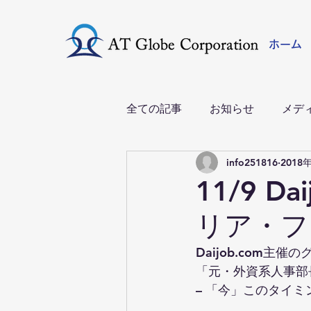
ホーム
全ての記事
お知らせ
メデ
info251816
2018
11/9 
リア・フ
Daijob.com
「元・外資系人事部
– 「今」このタイ